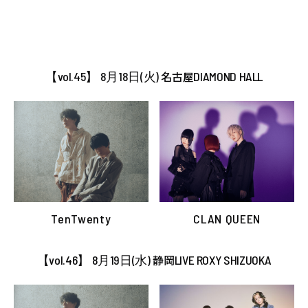
【vol.45】 8月18日(火)
名古屋
DIAMOND HALL
TenTwenty
CLAN QUEEN
【vol.46】 8月19日(水)
静岡
LIVE ROXY SHIZUOKA