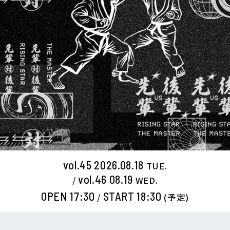
vol.45 2026.08.18
TUE.
vol.46 08.19
/
WED.
OPEN 17:30
START 18:30
/
(
予定
)